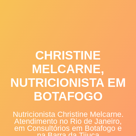
Skip
to
content
CHRISTINE
MELCARNE,
NUTRICIONISTA EM
BOTAFOGO
Nutricionista Christine Melcarne.
Atendimento no Rio de Janeiro,
em Consultórios em Botafogo e
na Barra da Tijuca