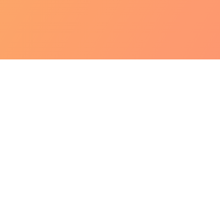
Federal do Rio de Janeiro (UFRJ),
Graduação em
Nutrição
de Janeiro e no exterior, com foco
, Emagrecimento Saudável.
l