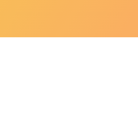
Nutricionista Clínica Funcional, co
Pós Graduação em
Nutrição Funcio
Oncológica
pela Inades
Atuação em Nutrição Clinica desde 20
em Doenças Inflamatórias Gastroint
Graduação em Nutrição pelo Cen
Pós Graduação em Nutrição Clí
Pós Graduação em Nutrição Func
Pós Graduação em Nutrição Onco
Formação em Coaching Nutriciona