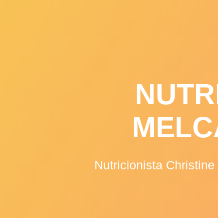
Skip
to
content
NUTR
MELC
Nutricionista Christin