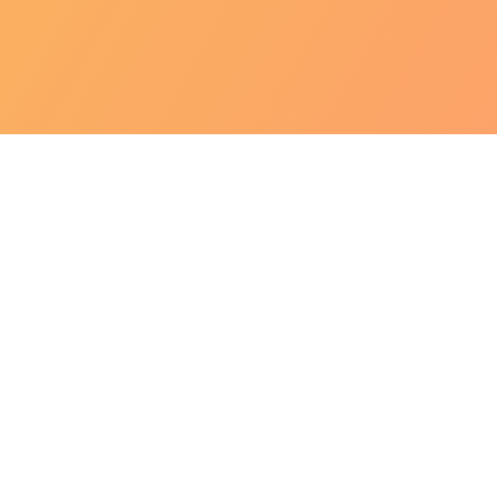
m Pós Graduação em
Nutrição Clínica
pela Universidade 
nal, Fitoterapia e Ortomolecular
pela Nutmed e Pós 
10, com experiência em atendimento nutricional no Rio 
estinais, Prevenção e cuidados no Cancer, Longevidade
tro Universitário Metodista Bennett
nica pela UFRJ
ional, Fitoterapia e Ortomolecular pela Nutmed – Brasi
lógica pela Inades – Brasil
l pela Divulgazione Dinamica S.L. -Itália