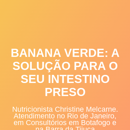
Skip
to
content
BANANA VERDE: A
SOLUÇÃO PARA O
SEU INTESTINO
PRESO
Nutricionista Christine Melcarne.
Atendimento no Rio de Janeiro,
em Consultórios em Botafogo e
na Barra da Tijuca