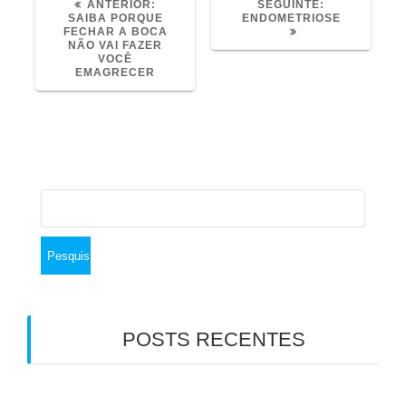
POST
POST
ANTERIOR:
SEGUINTE:
ANTERIOR:
SEGUINTE:
SAIBA PORQUE
ENDOMETRIOSE
FECHAR A BOCA
NÃO VAI FAZER
VOCÊ
EMAGRECER
Pesquisar
por:
POSTS RECENTES
Emagrecimento com medicamentos
antiobesidade: por que a saúde do intestino faz