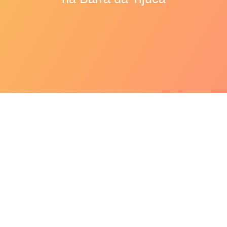
Banana Verde: a
Navegação
solução para o seu
de
intestino preso
Post
Christine Melcarne
agosto 13, 2021
Alimentação Funcional
Biomassa de
Banana Verde
Intestino
Microbiota