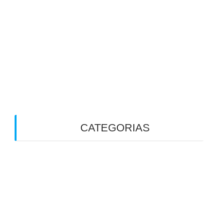
toda a diferença
7 Verdades que Ninguém Te Contou Sobre a
Disbiose
5 Fatos sobre Bile e Vesícula Biliar que Você
Precisa Saber. Especialmente se Já Retirou a
Vesícula
CATEGORIAS
Alergias
Alimentação
Alimentação Ayurveda
Alimentação Funcional