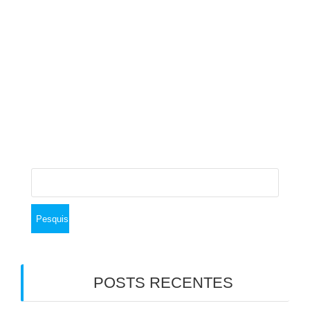
LEIA MAIS
admin
janeiro 26, 2012
0
Pesquisar
por:
POSTS RECENTES