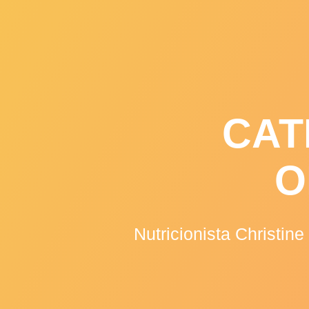
Skip
to
content
CAT
O
Nutricionista Christin