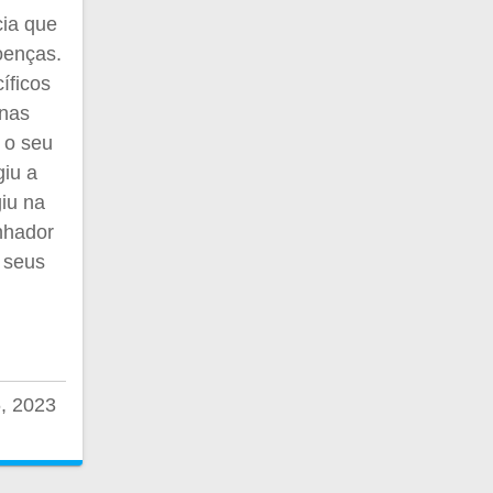
cia que
oenças.
íficos
 nas
 o seu
giu a
iu na
nhador
 seus
6, 2023