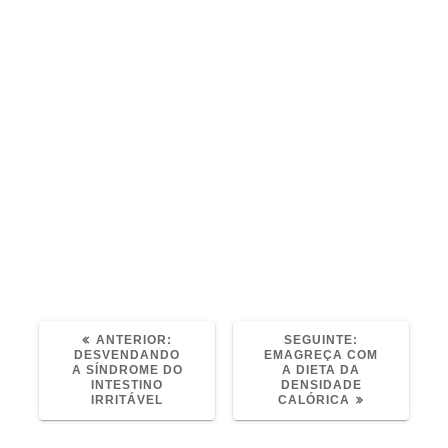
Marque agora sua consulta !
fodmap
POST
POST
ANTERIOR:
SEGUINTE:
ANTERIOR:
SEGUINTE:
DESVENDANDO
EMAGREÇA COM
A SÍNDROME DO
A DIETA DA
INTESTINO
DENSIDADE
IRRITÁVEL
CALÓRICA