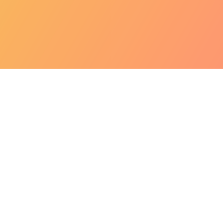
FODMAP: Uma
Navegação
dieta que pode
de
mudar sua vida!
Post
Christine Melcarne
abril 24, 2023
Alimentação
0