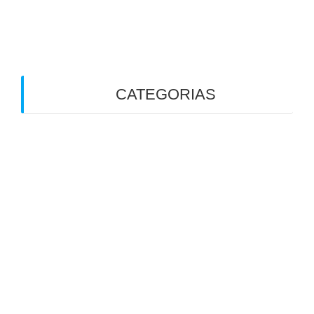
Precisa Saber. Especialmente se Já Retirou a
Vesícula
CATEGORIAS
Alergias
Alimentação
Alimentação Ayurveda
Alimentação Funcional
Alimentação na gestação
Alimentação na Infância
Alimentação na terceira idade