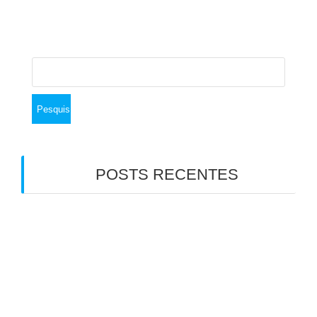
Pesquisar
por:
POSTS RECENTES
Emagrecimento com medicamentos
antiobesidade: por que a saúde do intestino faz
toda a diferença
7 Verdades que Ninguém Te Contou Sobre a
Disbiose
5 Fatos sobre Bile e Vesícula Biliar que Você