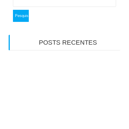
por:
POSTS RECENTES
Emagrecimento com medicamentos
antiobesidade: por que a saúde do intestino faz
toda a diferença
7 Verdades que Ninguém Te Contou Sobre a
Disbiose
5 Fatos sobre Bile e Vesícula Biliar que Você
Precisa Saber. Especialmente se Já Retirou a
Vesícula