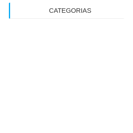
CATEGORIAS
Alergias
Alimentação
Alimentação Ayurveda
Alimentação Funcional
Alimentação na gestação
Alimentação na Infância
Alimentação na terceira idade
Alimentação no exercício físico
Alimentação Saudável
Alzheimer