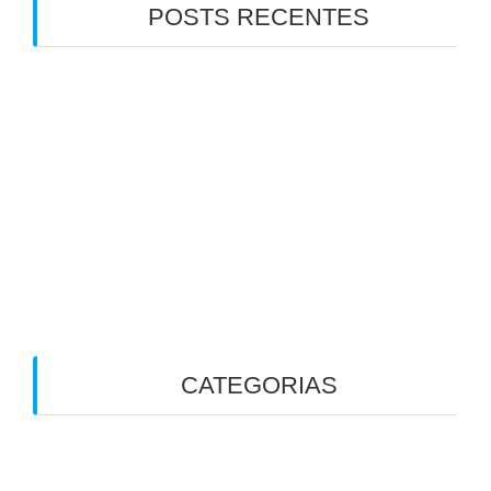
POSTS RECENTES
Emagrecimento com medicamentos
antiobesidade: por que a saúde do intestino faz
toda a diferença
7 Verdades que Ninguém Te Contou Sobre a
Disbiose
5 Fatos sobre Bile e Vesícula Biliar que Você
Precisa Saber. Especialmente se Já Retirou a
Vesícula
CATEGORIAS
Alergias
Alimentação