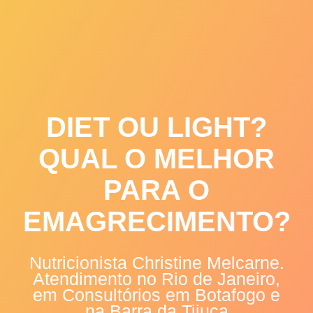
Skip
to
content
DIET OU LIGHT?
QUAL O MELHOR
PARA O
EMAGRECIMENTO?
Nutricionista Christine Melcarne.
Atendimento no Rio de Janeiro,
em Consultórios em Botafogo e
na Barra da Tijuca