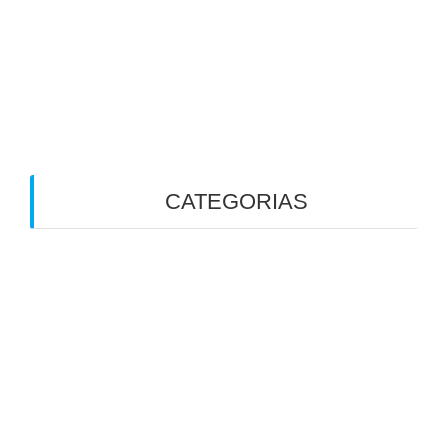
Disbiose
5 Fatos sobre Bile e Vesícula Biliar que Você
Precisa Saber. Especialmente se Já Retirou a
Vesícula
CATEGORIAS
Alergias
Alimentação
Alimentação Ayurveda
Alimentação Funcional
Alimentação na gestação
Alimentação na Infância