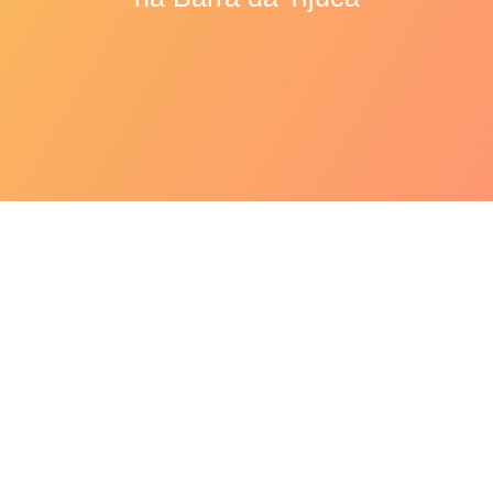
Diet ou Light? Qual
Navegação
o melhor para o
de
emagrecimento?
Post
admin
julho 3, 2012
Alimentação Saudável
Saúde e
Comportamento
Saúde na mídia
0