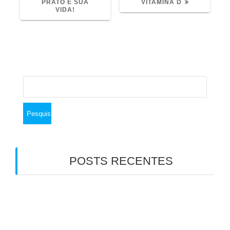
PRATO E SUA
VITAMINA D
VIDA!
Pesquisar
por:
POSTS RECENTES
Emagrecimento com medicamentos
antiobesidade: por que a saúde do intestino faz
toda a diferença
7 Verdades que Ninguém Te Contou Sobre a