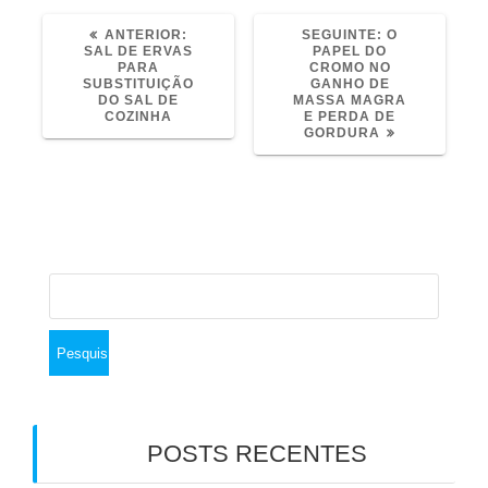
POST
POST
ANTERIOR:
SEGUINTE:
O
ANTERIOR:
SEGUINTE:
SAL DE ERVAS
PAPEL DO
PARA
CROMO NO
SUBSTITUIÇÃO
GANHO DE
DO SAL DE
MASSA MAGRA
COZINHA
E PERDA DE
GORDURA
Pesquisar
por:
POSTS RECENTES